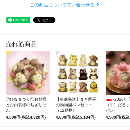
この商品について問い合わせる
売れ筋商品
◎ひなまつり◎お雛様
【冷凍発送】まき園長
2026年
とお内裏様のちぎりぱ
の動物園パンセット
（午）だるま
ん
（12動物）
パン
4,000円(税込4,320円)
4,800円(税込5,184円)
4,500円(税込