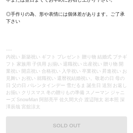
◎手作りの為、形や表情には個体差があります。ご了承
下さい
----
内祝い 新築祝い ギフト プレゼント 贈り物 結婚式 プチギ
フト 家族用 子供用 お揃い 退職祝い 出産祝い 贈り物 開
業祝い 開店祝い 合格祝い 入学祝い 卒業祝い 昇進祝い お
見舞い お祝い 就職祝い 還暦祝結婚祝い。敬老の日 母の
日 父の日 バレンタインデー 雪だるま 誕生日 送別 お返し
お揃い クリスマス 冬の贈りもの準備 スノーマン ジャニ
ーズ SnowMan 阿部亮平 佐久間大介 渡辺翔太 岩本照 深
澤辰哉 宮舘涼太
SOLD OUT