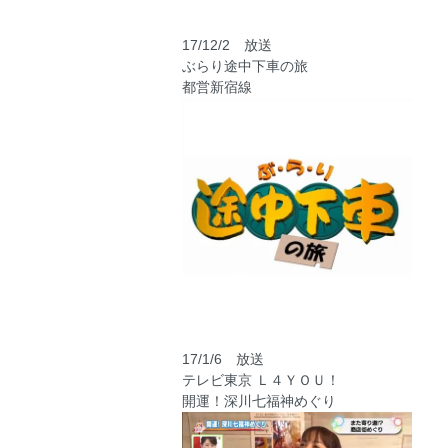
17/12/2 放送
ぶらり途中下車の旅
都営新宿線
17/1/6 放送
テレビ東京 Ｌ４ＹＯＵ！
開運！深川七福神めぐり