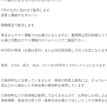
パン職人のまきちゃんが作るちぎりパン。
7月の七夕に合わせて販売します。
彦星と織姫のちぎりパン
期間限定で販売します。
東京からヤマト運輸でのお届けになりますが、夏期間は翌日到着エリ
お届け日数はヤマト運輸の
ホームページ
でご確認下さい。
6/13日の発送（お届は翌日）または当日店頭渡しでのご注文になりま
直径 17cm 高さ 8cm （ケーキの5号サイズのイメージになります
◎保存料などは使っていませんが、商品の性質上着色には、チョコレ
花などから抽出した天然由来の着色料を使用しています。
◎保存料などの添加物は使用しておりませんので、お早めにお召し上
賞味期限：発送日の翌々日（直射日光を避けて涼しいところで保管を