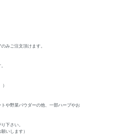
アのみご注文頂けます。
す。
。）
ートや野菜パウダーの他、一部ハーブやお
がり下さい。
お願いします）