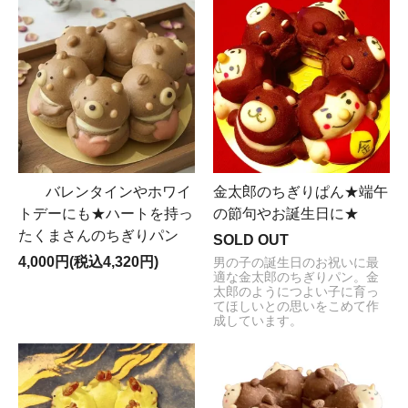
バレンタインやホワイ
金太郎のちぎりぱん★端午
トデーにも★ハートを持っ
の節句やお誕生日に★
たくまさんのちぎりパン
SOLD OUT
4,000円(税込4,320円)
男の子の誕生日のお祝いに最
適な金太郎のちぎりパン。金
太郎のようにつよい子に育っ
てほしいとの思いをこめて作
成しています。