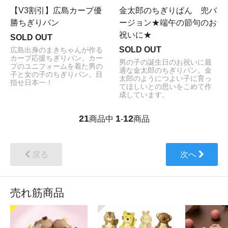
【V3割引】広島カープ優
金太郎のちぎりぱん 兜バ
勝ちぎりパン
ージョン★端午の節句のお
祝いに★
SOLD OUT
SOLD OUT
広島出身のまきちゃんが作る
カープ応援ちぎりパン。カー
男の子の誕生日のお祝いに最
プのユニフォームを着た男の
適な金太郎のちぎりパン。金
子と女の子のちぎりパン。目
太郎のようにつよい子に育っ
指せ日本一！
てほしいとの思いをこめて作
成しています。
21
1
12
商品中
-
商品
戻る
次へ
売れ筋商品