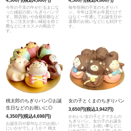
4,500円(税込4,860円)
4,500円(税込4,860円)
今年の干支の午がだるまにな
毎年恒例の干支のちぎりパ
った縁起の良いちぎりパンで
ン。今年は丑年お年賀だけで
す。開店祝いや合格祈願など
はなく一年通してお誕生日や
でもご注文が多い縁起を担ぐ
還暦のお祝いなどにも好評で
際などにオススメの商品で
す。
す。
桃太郎のちぎりパン◎お誕
女の子とくまのちぎりパン
生日などのお祝いに◎
3,650円(税込3,942円)
4,350円(税込4,698円)
かわいい女の子とクマさんの
ちぎりパン。女の子のお誕生
お誕生日や節句などのお祝い
日や七五三、お祝い事などに
にいかがでしょうか？ 桃太
いかがでしょうか？甘いもの