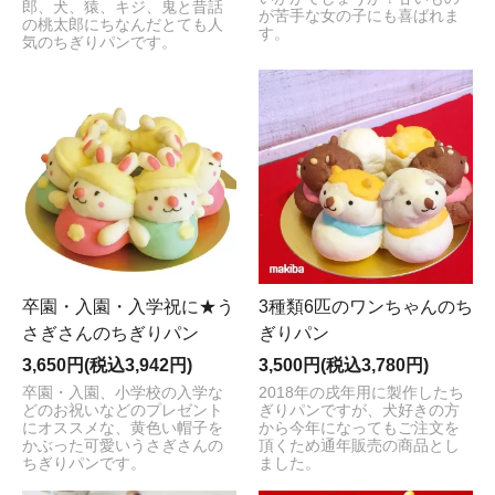
郎、犬、猿、キジ、鬼と昔話
が苦手な女の子にも喜ばれま
の桃太郎にちなんだとても人
す。
気のちぎりパンです。
卒園・入園・入学祝に★う
3種類6匹のワンちゃんのち
さぎさんのちぎりパン
ぎりパン
3,650円(税込3,942円)
3,500円(税込3,780円)
卒園・入園、小学校の入学な
2018年の戌年用に製作したち
どのお祝いなどのプレゼント
ぎりパンですが、犬好きの方
にオススメな、黄色い帽子を
から今年になってもご注文を
かぶった可愛いうさぎさんの
頂くため通年販売の商品とし
ちぎりパンです。
ました。