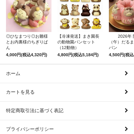
◎ひなまつり◎お雛様
【冷凍発送】まき園長
2026年
とお内裏様のちぎりぱ
の動物園パンセット
（午）だるま
ん
（12動物）
パン
4,000円(税込4,320円)
4,800円(税込5,184円)
4,500円(税込
ホーム
カートを見る
特定商取引法に基づく表記
プライバシーポリシー